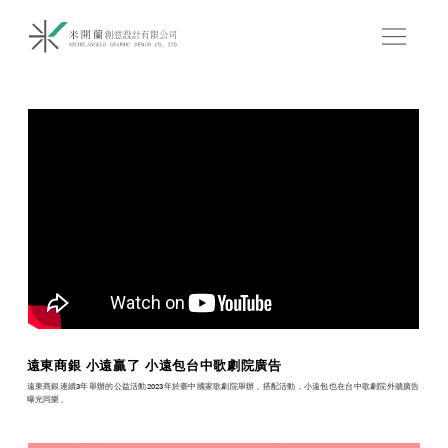
遠東商銀 小遠贏了 小遠包台中歌劇院廣告
遠東商銀連續3年舉辦的公益活動2023年於臺中國家歌劇院舉辦，搭配活動，小遠包也在台中歌劇院外牆廣告
曝光同樂。