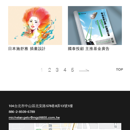
日本施舒雅 插畫設計
國泰投顧 主推基金廣告
1
2
3
4
5
104台北市中山區北安路578巷8弄13號1樓
886-2-8509-6789
michelangelo@mgd6655.com.tw