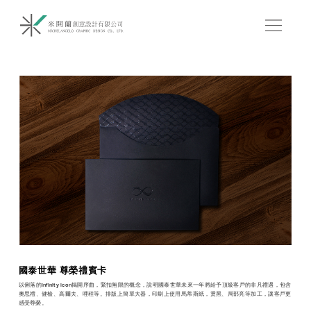
國泰世華 尊榮禮賓卡
以俐落的infinity icon揭開序曲，緊扣無限的概念，說明國泰世華未來一年將給予頂級客戶的非凡禮遇，包含
奧思禮、健檢、高爾夫、哩程等。排版上簡單大器，印刷上使用馬蒂斯紙，燙黑、局部亮等加工，讓客戶更
感受尊榮。