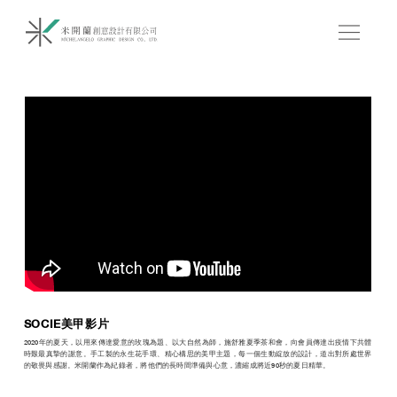
SOCIE美甲影片
2020年的夏天，以用來傳達愛意的玫瑰為題、以大自然為師，施舒雅夏季茶和會，向會員傳達出疫情下共體
時艱最真摯的謝意。手工製的永生花手環、精心構思的美甲主題，每一個生動綻放的設計，道出對所處世界
的敬畏與感謝。米開蘭作為紀錄者，將他們的長時間準備與心意，濃縮成將近90秒的夏日精華。